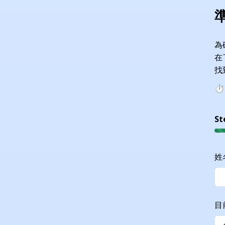
為
在
找
⏱
S
姓
目