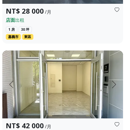
NT$ 28 000
/月
店面
出租
1 房
30 坪
嘉義市
東區
主建物：86.799坪 登記建坪：115.137...
地址：台中市西屯區福星北路82巷7號 社區：遠雄藝舍 租金：42000
上一頁
下一頁
NT$ 42 000
/月