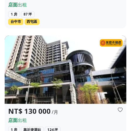
店面
出租
1 房
87 坪
台中市
西屯區
：52.541坪 登記建坪：52.541坪 ✨...
星空樹大面寬三角窗辦公店面(出租) 星空樹 新北市林口區三民路 有
頁
上一頁
下一頁
NT$ 130 000
/月
店面
出租
1 房
靠近捷運站
124 坪