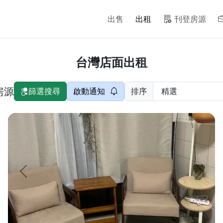
出售
出租
刊登房源
台灣店面出租
個房源
篩選搜尋
啟動通知
排序
樓住宅稠密） 【出租樓層】：透天 1 樓...
一個低門檻開始的空間選擇 想做美業工作室、小型家教，或是需
頁
上一頁
下一頁