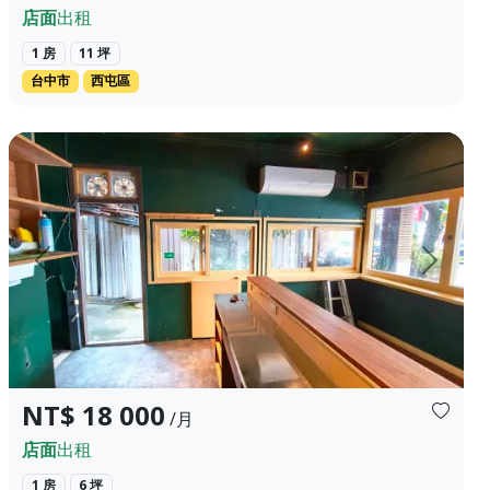
店面
出租
1 房
11 坪
台中市
西屯區
車位 用途 店面/ 大樓 樓層 2樓...
花蓮市中山路黃金邊間小店面， 前臨中山路，車水馬龍，客流量
上一頁
下一頁
NT$ 18 000
/月
店面
出租
1 房
6 坪