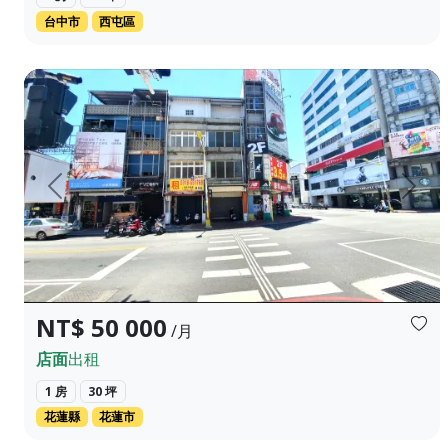
台中市
西屯區
本棟商業透天位於花蓮市精華熱區，坐落於中山路與商業大道
上一頁
下一
NT$ 50 000
/月
店面
出租
1 房
30 坪
花蓮縣
花蓮市