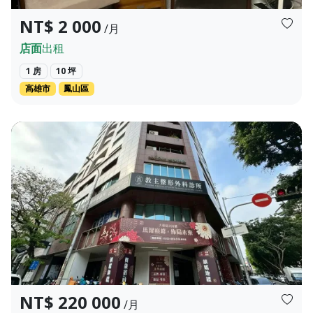
NT$ 2 000
/月
店面
出租
1 房
10 坪
高雄市
鳳山區
元/月 格局：2廳1衛 主建物：38.956坪 ...
地址：台中市西屯區大隆路168號 租金：220000元/月 類型：店面 
頁
上一頁
下一頁
NT$ 220 000
/月