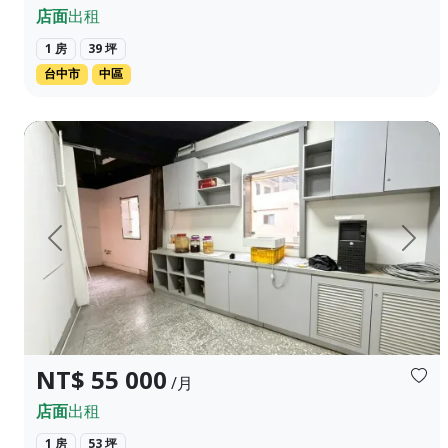
店面
出租
1 房
39 坪
台中市
中區
📍地址：台中市西屯區逢明街165號 💰租金：55000元/月 主建物
上一頁
下一
NT$ 55 000
/月
店面
出租
1 房
53 坪