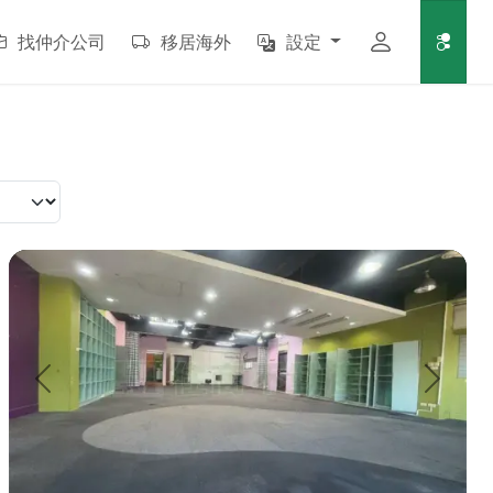
找仲介公司
移居海外
設定
要一個固定接待客人的小空間嗎？ 這裡提...
🏬 嘉義體育場旁｜月租2.8萬．18米路大面寬醒目金店辦．1樓是
上一頁
下一頁