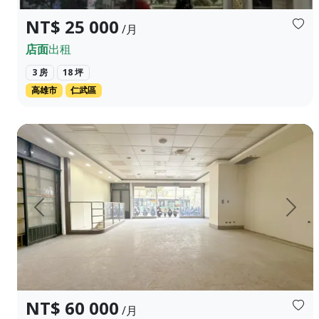
NT$ 25 000
/月
店面
出租
3 房
18 坪
高雄市
仁武區
地址：台中市中區建國路85號 租金：60000元/月 管理費：3900
上一頁
下一
NT$ 60 000
/月