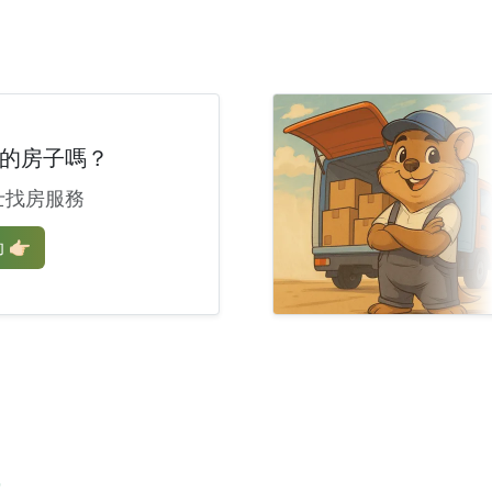
的房子嗎？
士找房服務
🏻