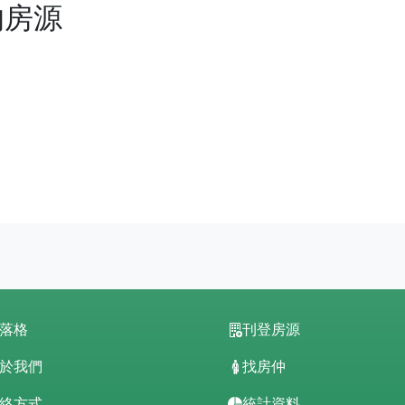
的房源
落格
刊登房源
於我們
找房仲
絡方式
統計資料