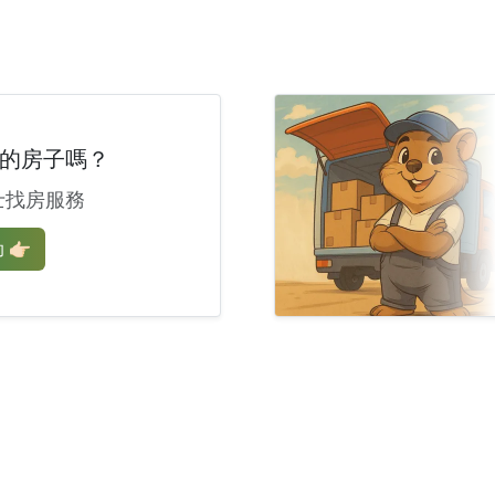
的房子嗎？
士找房服務
🏻