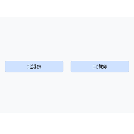
北港鎮
口湖鄉