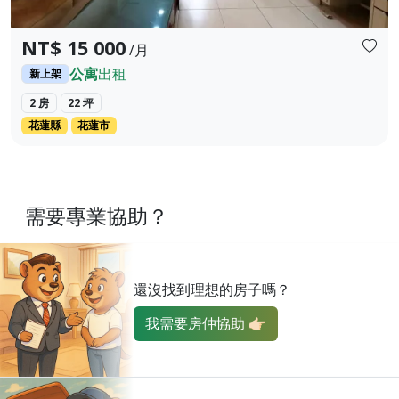
NT$ 15 000
/月
公寓
出租
新上架
2 房
22 坪
花蓮縣
花蓮市
需要專業協助？
還沒找到理想的房子嗎？
我需要房仲協助 👉🏻