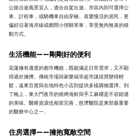
公路沿途風景宜人，適合自駕出遊。市區內則可選擇公
車、計程車，或騎機車自由穿梭。喜愛慢活的居民，更
偏好沿著海岸線或鄉間小徑騎單車，享受無拘無束的移
動方式。
生活機能——剛剛好的便利
花蓮擁有適度的都市機能，既能滿足日常需求，又不顯
得過於擁擠。傳統市場與家樂福等超市讓採買變得輕
鬆，遠東百貨與在地特色小店則提供多樣購物選擇。到
了晚上，東大門夜市的燒烤海鮮與手工麻糬是不容錯過
的美味。醫療資源也相當完善，慈濟醫院是東部最重要
的醫療中心之一。
住房選擇——擁抱寬敞空間