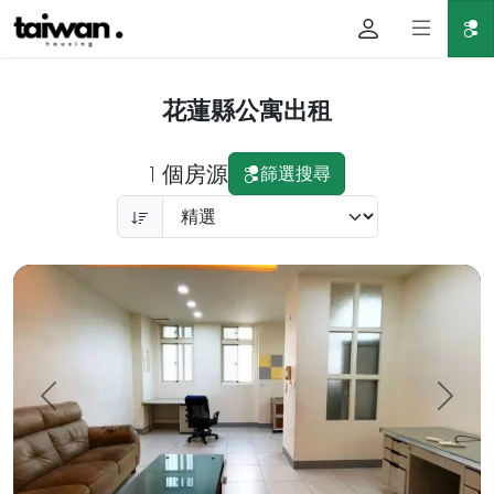
花蓮縣公寓出租
1 個房源
篩選搜尋
花蓮市南京街二樓整層2房1廳3衛出租 均為套房，出租內容如照片
上一頁
下一