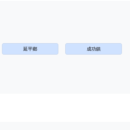
延平鄉
成功鎮