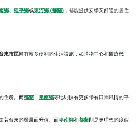
南鄉
、
延平鄉
或
東河鄉 (都蘭)
，都能提供安靜又舒適的居住
台東市區
擁有較多便利的生活設施，如購物中心和醫療機
的住所。而
都蘭
、
卑南鄉
等地則擁有更多帶有田園風情的平
隨著台東的發展而升值。而
卑南鄉
和
都蘭
則是更理想的度假