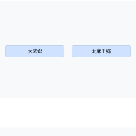
大武鄉
太麻里鄉