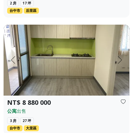
2 房
17 坪
台中市
后里區
🥬 約2分鐘到內新黃昏市場，每天都有新鮮蔬果、熟食、小吃，充
上一頁
下一
NT$ 8 880 000
公寓
出售
3 房
27 坪
台中市
大里區