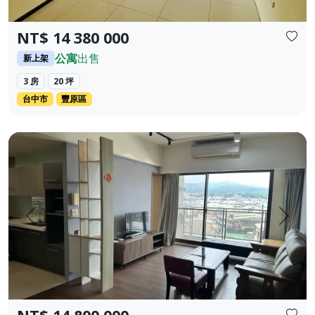
NT$ 14 380 000
公寓
出售
新上架
3 房
20 坪
台中市
豐原區
后里市中心，成熟社區，大兩房， 平面車位， 本社區目前稀有釋
上一頁
下一