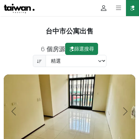
台中市公寓出售
6 個房源
篩選搜尋
全新豐原三房 昇降車位（平面） 近廟東 及豐原火車站 出價即
上一頁
下一