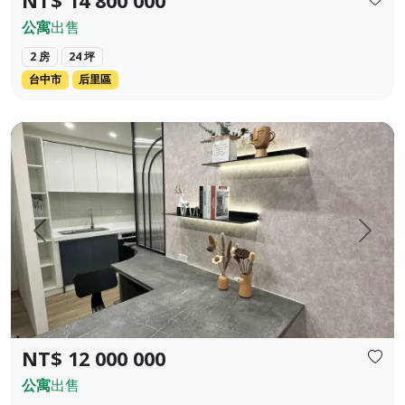
NT$ 14 800 000
公寓
出售
2 房
24 坪
台中市
后里區
全新建築位於后里 距離Mircon 10分鐘 2房2衛
上一頁
下一
NT$ 12 000 000
公寓
出售