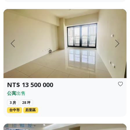
近后里精華地帶，室內大空間 主+附 近30坪 近小學與厚綜國高
上一頁
下一
NT$ 13 500 000
公寓
出售
3 房
28 坪
台中市
后里區
📣 租金 / Rent：NT$25,000 / 月（含管與平車｜Includes Managem