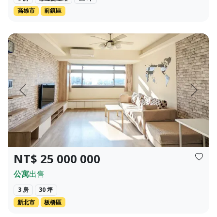
高雄市
前鎮區
局✦❀ 4 房 3 廳 3 衛 ❀✦總價✦❀ 958萬 ...
🔴 8/3 更新 已簽約付訂，暫停帶看中，感謝本網站的曝光！ 
頁
上一頁
下一頁
NT$ 25 000 000
公寓
出售
3 房
30 坪
新北市
板橋區