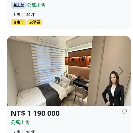
公寓
出售
新上架
3 房
20 坪
台南市
安平區
靠近工業區漂亮的裝磺歡迎看屋新婚夫妻可以考慮看看喔
上一頁
下一
NT$ 1 190 000
公寓
出售
2 房
16 坪