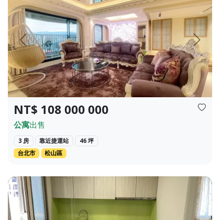
頁
上一頁
下一頁
NT$ 108 000 000
公寓
出售
3 房
靠近捷運站
46 坪
台北市
松山區
🥬 約2分鐘到內新黃昏市場，每天都有新鮮蔬果、熟食、小吃，充