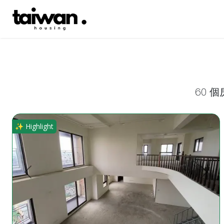
60 
**大竹商圈稀有大坪數超值物件**私人豪宅/私人會所(19-20層
✨ Highlight
上一頁
下一