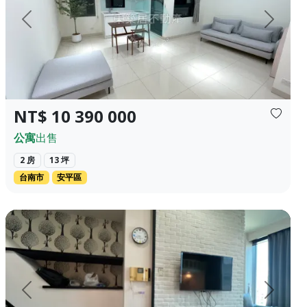
上一頁
下一頁
NT$ 10 390 000
公寓
出售
2 房
13 坪
台南市
安平區
✦❀ 1198萬 經紀業名稱：永盛不動產有限公司 經紀...
親民價高視野優雅飯店型住宅 適合出差，自住，出租，公司據點使用
上一頁
下一頁