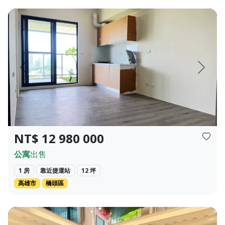
 ❀✦格局✦❀ 3房 3衛 ❀✦總價✦❀ 696萬 經...
❀✦建坪✦❀ 27.382 坪 ❀✦格局✦❀ 1 房 2 廳 1 衛 ❀✦總價
頁
上一頁
下一頁
NT$ 12 980 000
公寓
出售
1 房
靠近捷運站
12 坪
高雄市
橋頭區
珍貴的林蔭視野與人文氣息。 ☀️ 【罕見四...
【揚昇君苑｜水岸景觀豪邸】 煙波浩渺間，收攬一江星火。這