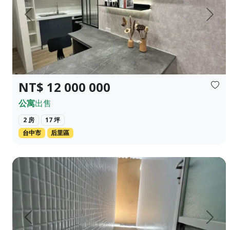
上一頁
下一
NT$ 12 000 000
公寓
出售
2 房
17 坪
台中市
后里區
❀✦建坪✦❀ 19.384 坪 ❀✦格局✦❀ 3 房 2 廳 2 衛 ❀✦總
上一頁
下一