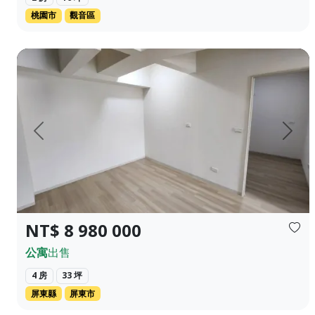
桃園市
觀音區
屏東市政中心 崇蘭國小 景觀4房 平車 ❀✦建坪✦❀ 56.434坪 ❀✦格
上一頁
下一
NT$ 8 980 000
公寓
出售
4 房
33 坪
屏東縣
屏東市