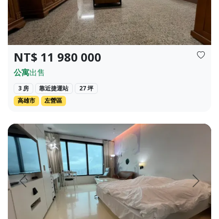
NT$ 11 980 000
公寓
出售
3 房
靠近捷運站
27 坪
高雄市
左營區
住，出租，公司據點使用。 (附近有停車場...
( 高 雅 時 尚 )85大樓 高樓層海港風景飯店型住宅 適合出差
頁
上一頁
下一頁