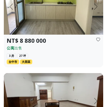
頁
上一頁
下一頁
NT$ 8 880 000
公寓
出售
3 房
27 坪
台中市
大里區
價✦❀ 958 萬 經紀業名稱：永盛不動產有限公司 經...
❀✦建坪✦❀ 39.819坪 ❀✦格局✦❀ 3房 2 廳 2 衛 ❀✦總價
頁
上一頁
下一頁