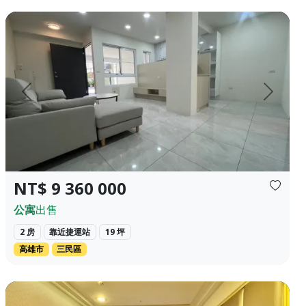
✦❀ 1298萬 近半導體重鎮~楠梓科技產業...
❀✦建坪✦❀ 19.405 坪 ❀✦格局✦❀ 2 房 2 廳 2 衛 ❀✦總價
上一頁
下一頁
NT$ 9 360 000
公寓
出售
2 房
靠近捷運站
19 坪
高雄市
三民區
不僅是一棟建築，更是您尊榮身份的凌空座...
✨ 【遠雄朝日】高樓層邊間 3房雙車位 大隱於中山繁華核心，