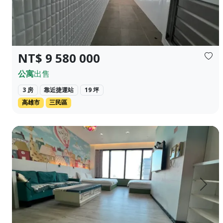
NT$ 9 580 000
公寓
出售
3 房
靠近捷運站
19 坪
高雄市
三民區
高雄苓雅區85大樓 親民價高視野優雅飯店型住宅 適合出差，自
上一頁
下一