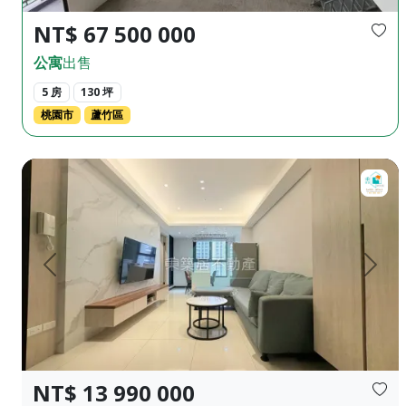
NT$ 67 500 000
公寓
出售
5 房
130 坪
桃園市
蘆竹區
【售】東築居♦️潤隆真愛2｜最懂你的三房｜平車首選🎖️ ♦️正
上一頁
下一
NT$ 13 990 000