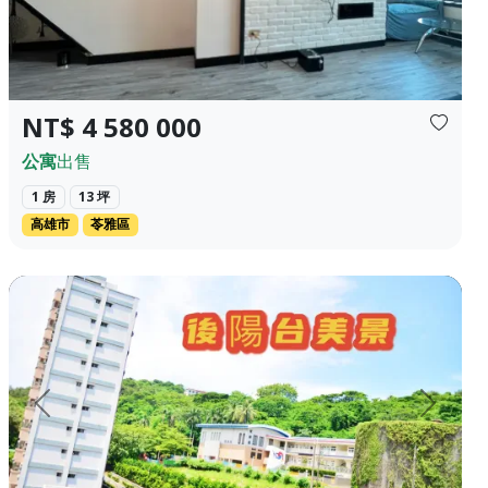
NT$ 4 580 000
公寓
出售
1 房
13 坪
高雄市
苓雅區
，自住，出租，公司據點使用。 (附近有停...
高雄鼓山區 近壽山 低總價 收租 美寓 ❀✦建坪✦❀ 25.656 坪 ❀✦格局✦
上一頁
下一頁