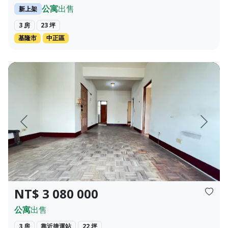
公寓
出售
新上架
3 房
23 坪
基隆市
中正區
鄰近五大商圈~舊籬仔內/五甲瑞隆/光華/三多/亞灣~ ~視野廣
頁
上一頁
下一頁
NT$ 3 080 000
公寓
出售
3 房
靠近捷運站
22 坪