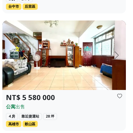
台中市
后里區
【屋主自售文】板橋府中生活圈🔥3房景觀戶...
巨蛋瑞豐商圈優質美寓 ❀✦建坪✦❀ 27.603坪 ❀✦格局✦❀ 4房 3 
上一頁
下一頁
NT$ 5 580 000
公寓
出售
4 房
靠近捷運站
28 坪
高雄市
鼓山區