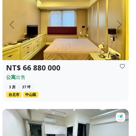
上一頁
下一頁
NT$ 66 880 000
公寓
出售
3 房
37 坪
台北市
中山區
滿在地人情味，下班買菜超方便。 🏦 約2...
【售】東築居♦️市政｜獨自升級｜🎖️大道1+1平車 ♦️入主市政特