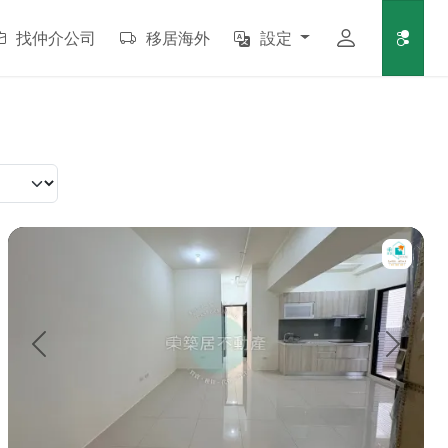
找仲介公司
移居海外
設定
 健身房 房子在3樓 權狀坪數：約 25.6...
【售】東築居♦️鑫空樹｜三房平車雙面採光｜北高核心商圈🎖️ 特色
上一頁
下一頁