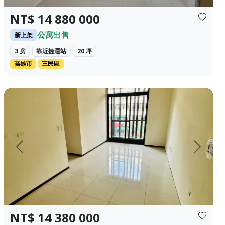
NT$ 14 880 000
公寓
出售
新上架
3 房
靠近捷運站
20 坪
高雄市
三民區
陽台 地址：基隆市中正區 樓層：4/4樓 ✨...
全新豐原三房 昇降車位（平面） 近廟東 及豐原火車站 出價即
上一頁
下一頁
NT$ 14 380 000