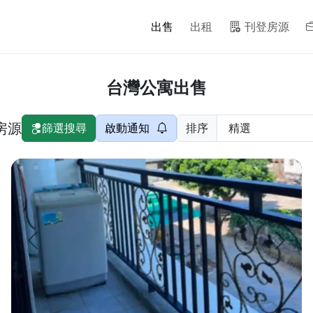
出售
出租
刊登房源
台灣公寓出售
個房源
篩選搜尋
啟動通知
排序
華夏大樓 兩房兩衛一廳一陽台 總共有8樓 8樓是公共設施 有KTV室
樓中樓) 四面採光,無敵景觀 優質社區,管理...
上一頁
下一頁
頁