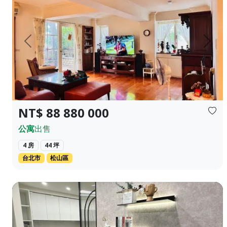
上一頁
下一
NT$ 88 880 000
公寓
出售
4 房
44 坪
台北市
松山區
全新建築位於后里 距離Mircon 10分鐘 2房2衛