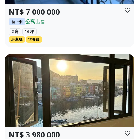
NT$ 7 000 000
公寓
出售
新上架
2 房
16 坪
屏東縣
恆春鎮
對3700坪大公園，享有安平港灣特區亮麗海景...
🎯物件亮點 售價：398萬 權狀：23.42坪 格局：3房1廳1衛1
頁
上一頁
下一頁
NT$ 3 980 000