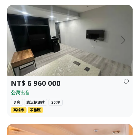
文化中心商圈 高師大和平校區 三套房滿租中 ❀✦建坪✦❀ 22.000坪
上一頁
下一
NT$ 6 960 000
公寓
出售
3 房
靠近捷運站
20 坪
高雄市
苓雅區
🍃 【公園首席 靜謐綠意】 ｜ 正對新中公園，坐擁民生社區最