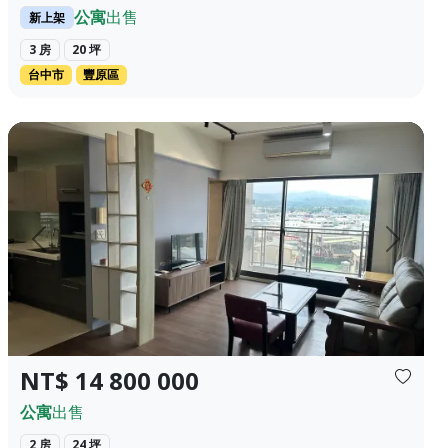
公寓
出售
新上架
3 房
20 坪
台中市
豐原區
闊無死角~夜晚觀賞輕軌路廊~品茗咖啡~舒緩...
后里市中心，成熟社區，大兩房， 平面車位， 本社區目前稀有釋
上一頁
下一頁
NT$ 14 800 000
公寓
出售
2 房
24 坪