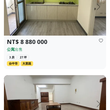
頁
上一頁
下一頁
NT$ 8 880 000
公寓
出售
3 房
27 坪
台中市
大里區
價✦❀ 958 萬 經紀業名稱：永盛不動產有限公司 經...
❀✦建坪✦❀ 39.819坪 ❀✦格局✦❀ 3房 2 廳 2 衛 ❀✦總價
頁
上一頁
下一頁