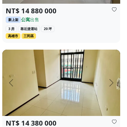
NT$ 14 880 000
公寓
出售
新上架
3 房
靠近捷運站
20 坪
高雄市
三民區
陽台 地址：基隆市中正區 樓層：4/4樓 ✨...
全新豐原三房 昇降車位（平面） 近廟東 及豐原火車站 出價即
上一頁
下一頁
NT$ 14 380 000