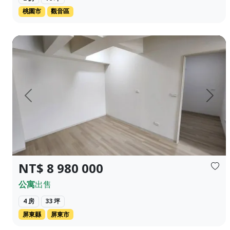
桃園市
觀音區
屏東市政中心 崇蘭國小 景觀4房 平車 ❀✦建坪✦❀ 56.434坪 ❀✦格
上一頁
下一
NT$ 8 980 000
公寓
出售
4 房
33 坪
屏東縣
屏東市