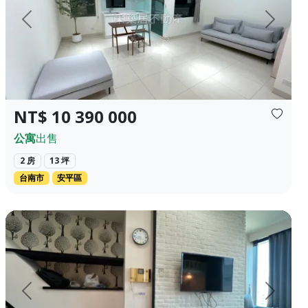
上一頁
下一頁
NT$ 10 390 000
公寓
出售
2 房
13 坪
台南市
安平區
✦❀ 1198萬 經紀業名稱：永盛不動產有限公司 經紀...
親民價高視野優雅飯店型住宅 適合出差，自住，出租，公司據點使用
上一頁
下一頁