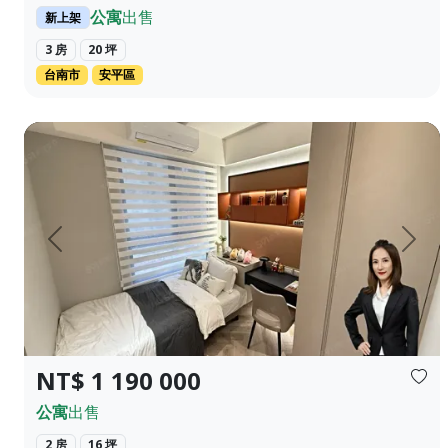
公寓
出售
新上架
3 房
20 坪
台南市
安平區
靠近工業區漂亮的裝磺歡迎看屋新婚夫妻可以考慮看看喔
上一頁
下一
NT$ 1 190 000
公寓
出售
2 房
16 坪