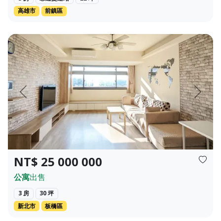
高雄市
前鎮區
局✦❀ 4 房 3 廳 3 衛 ❀✦總價✦❀ 958萬 ...
🔴 8/3 更新 已簽約付訂，暫停帶看中，感謝本網站的曝光！ 
頁
上一頁
下一頁
NT$ 25 000 000
公寓
出售
3 房
30 坪
新北市
板橋區