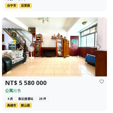
台中市
后里區
【屋主自售文】板橋府中生活圈🔥3房景觀戶...
巨蛋瑞豐商圈優質美寓 ❀✦建坪✦❀ 27.603坪 ❀✦格局✦❀ 4房 3 
上一頁
下一頁
NT$ 5 580 000
公寓
出售
4 房
靠近捷運站
28 坪
高雄市
鼓山區