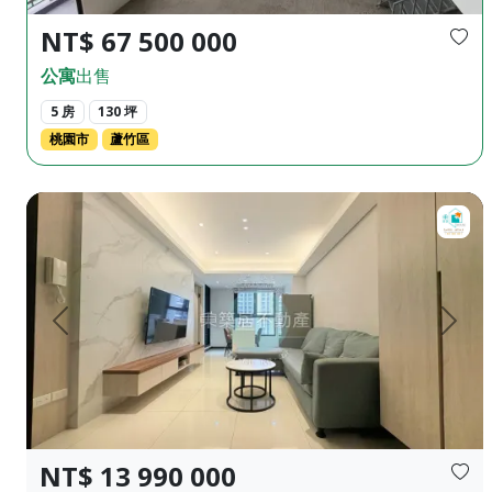
NT$ 67 500 000
公寓
出售
5 房
130 坪
桃園市
蘆竹區
【售】東築居♦️潤隆真愛2｜最懂你的三房｜平車首選🎖️ ♦️正
上一頁
下一
NT$ 13 990 000