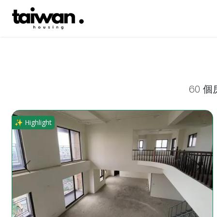
60 
**大竹商圈稀有大坪數超值物件**私人豪宅/私人會所(19-20層
✨ Highlight
上一頁
下一