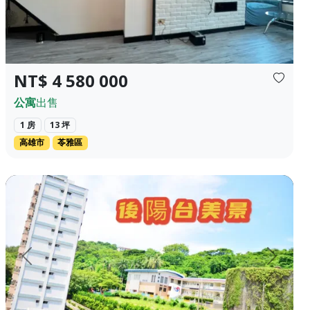
NT$ 4 580 000
公寓
出售
1 房
13 坪
高雄市
苓雅區
，自住，出租，公司據點使用。 (附近有停...
高雄鼓山區 近壽山 低總價 收租 美寓 ❀✦建坪✦❀ 25.656 坪 ❀✦格局✦
上一頁
下一頁