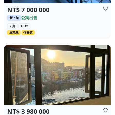
NT$ 7 000 000
公寓
出售
新上架
2 房
16 坪
屏東縣
恆春鎮
對3700坪大公園，享有安平港灣特區亮麗海景...
🎯物件亮點 售價：398萬 權狀：23.42坪 格局：3房1廳1衛1
頁
上一頁
下一頁
NT$ 3 980 000