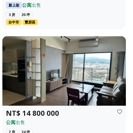
公寓
出售
新上架
3 房
20 坪
台中市
豐原區
闊無死角~夜晚觀賞輕軌路廊~品茗咖啡~舒緩...
后里市中心，成熟社區，大兩房， 平面車位， 本社區目前稀有釋
上一頁
下一頁
NT$ 14 800 000
公寓
出售
2 房
24 坪