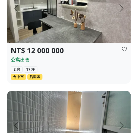
上一頁
下一
NT$ 12 000 000
公寓
出售
2 房
17 坪
台中市
后里區
❀✦建坪✦❀ 19.384 坪 ❀✦格局✦❀ 3 房 2 廳 2 衛 ❀✦總
上一頁
下一