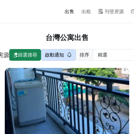
出售
出租
刊登房源
台灣公寓出售
個房源
篩選搜尋
啟動通知
排序
華夏大樓 兩房兩衛一廳一陽台 總共有8樓 8樓是公共設施 有KTV室
樓中樓) 四面採光,無敵景觀 優質社區,管理...
上一頁
下一頁
頁