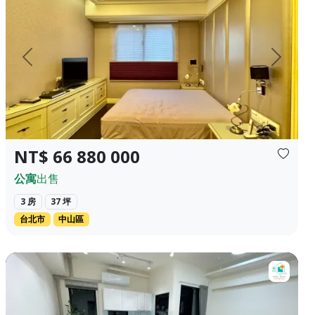
上一頁
下一頁
NT$ 66 880 000
公寓
出售
3 房
37 坪
台北市
中山區
滿在地人情味，下班買菜超方便。 🏦 約2...
【售】東築居♦️市政｜獨自升級｜🎖️大道1+1平車 ♦️入主市政特