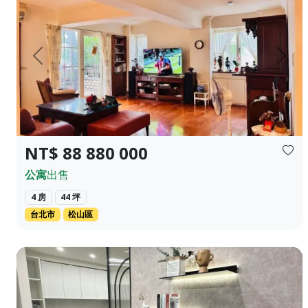
上一頁
下一
NT$ 88 880 000
公寓
出售
4 房
44 坪
台北市
松山區
全新建築位於后里 距離Mircon 10分鐘 2房2衛