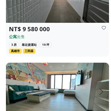
NT$ 9 580 000
公寓
出售
3 房
靠近捷運站
19 坪
高雄市
三民區
高雄苓雅區85大樓 親民價高視野優雅飯店型住宅 適合出差，自
上一頁
下一