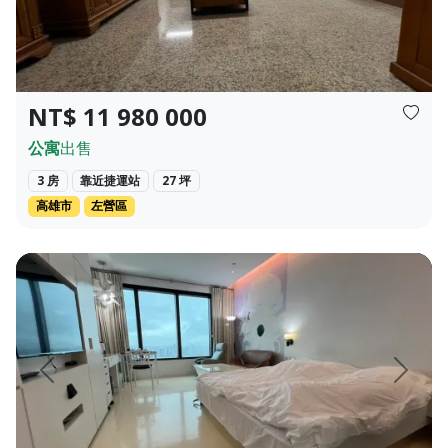
NT$ 11 980 000
公寓
出售
3 房
靠近捷運站
27 坪
高雄市
左營區
住，出租，公司據點使用。 (附近有停車場...
( 高 雅 時 尚 )85大樓 高樓層海港風景飯店型住宅 適合出差
頁
上一頁
下一頁