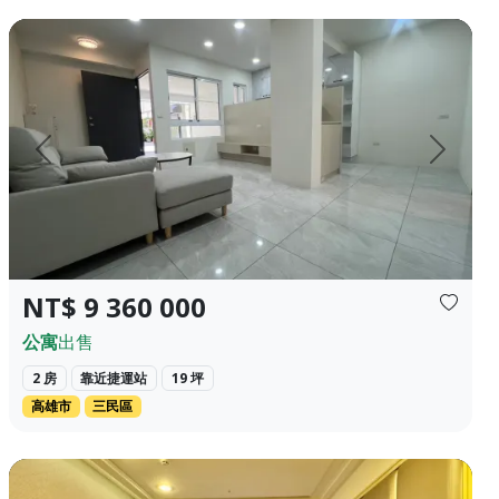
✦❀ 1298萬 近半導體重鎮~楠梓科技產業...
❀✦建坪✦❀ 19.405 坪 ❀✦格局✦❀ 2 房 2 廳 2 衛 ❀✦總價
上一頁
下一頁
NT$ 9 360 000
公寓
出售
2 房
靠近捷運站
19 坪
高雄市
三民區
不僅是一棟建築，更是您尊榮身份的凌空座...
✨ 【遠雄朝日】高樓層邊間 3房雙車位 大隱於中山繁華核心，