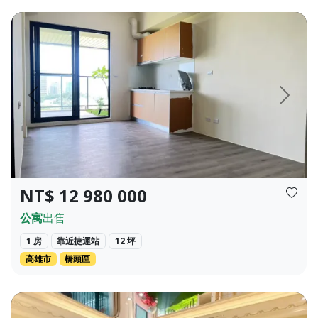
 ❀✦格局✦❀ 3房 3衛 ❀✦總價✦❀ 696萬 經...
❀✦建坪✦❀ 27.382 坪 ❀✦格局✦❀ 1 房 2 廳 1 衛 ❀✦總價
頁
上一頁
下一頁
NT$ 12 980 000
公寓
出售
1 房
靠近捷運站
12 坪
高雄市
橋頭區
珍貴的林蔭視野與人文氣息。 ☀️ 【罕見四...
【揚昇君苑｜水岸景觀豪邸】 煙波浩渺間，收攬一江星火。這