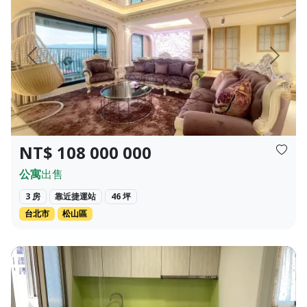
頁
上一頁
下一頁
NT$ 108 000 000
公寓
出售
3 房
靠近捷運站
46 坪
台北市
松山區
🥬 約2分鐘到內新黃昏市場，每天都有新鮮蔬果、熟食、小吃，充