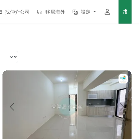
找仲介公司
移居海外
設定
 健身房 房子在3樓 權狀坪數：約 25.6...
【售】東築居♦️鑫空樹｜三房平車雙面採光｜北高核心商圈🎖️ 特色
上一頁
下一頁