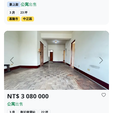
公寓
出售
新上架
3 房
23 坪
基隆市
中正區
鄰近五大商圈~舊籬仔內/五甲瑞隆/光華/三多/亞灣~ ~視野廣
頁
上一頁
下一頁
NT$ 3 080 000
公寓
出售
3 房
靠近捷運站
22 坪